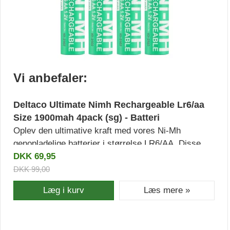
Vi anbefaler:
Deltaco Ultimate Nimh Rechargeable Lr6/aa
Size 1900mah 4pack (sg) - Batteri
Oplev den ultimative kraft med vores Ni-Mh
genopladelige batterier i størrelse LR6/AA. Disse
batterier er perfekte til at opfylde dine daglige
DKK 69,95
energibehov på en effektiv måde. Med en
DKK 99,00
imponerende kapacitet på 1900mAh kan du stole på,
Læg i kurv
Læs mere »
at de holder længere og leverer den pålidelige
strøm, du har brug for.