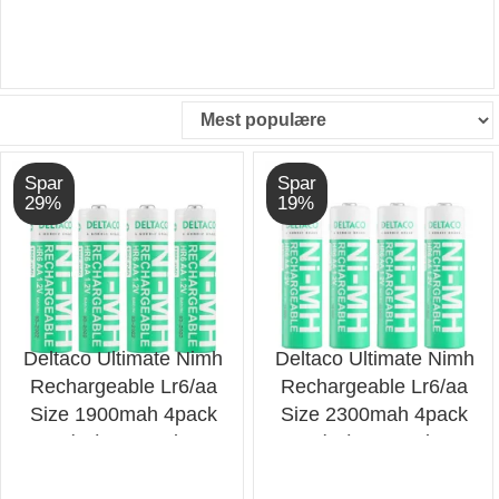
Vores 4-pakke af disse genopladelige batterier giver
dig den frihed og bekvemmelighed, du har brug for.
Du behøver aldrig mere bekymre dig om at løbe tør
for batterier, da du altid kan genoplade dem igen og
igen. Spar penge og skån miljøet ved at vælge
vores genopladelige batterier i stedet for
engangsbatterier.
Spar
Spar
29%
19%
Disse batterier er designet til at opfylde dine behov,
uanset om det er til fjernbetjeninger, legetøj,
lommelygter eller andre elektroniske enheder. De er
pålidelige og holdbare, hvilket gør dem ideelle til
daglig brug.
Deltaco Ultimate Nimh
Deltaco Ultimate Nimh
Rechargeable Lr6/aa
Rechargeable Lr6/aa
Tag kontrol over din energi med vores Ultimate Ni-
Size 1900mah 4pack
Size 2300mah 4pack
Mh Genopladelige Batterier i størrelse LR6/AA. Gør
(sg) - Batteri
(sg) - Batteri
dig klar til at opleve den ultimative ydeevne og
pålidelighed, som kun vores batterier kan levere.