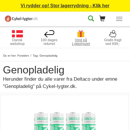
Vi rydder op! Stor lagerrydning - Klik her
Togg
navig
Dansk
100 dages
Vind på
Gratis fragt
webshop
returret
Lykkehjulet
ved 699,-
Du er her:
Forsiden
Tag: Genopladelig
Genopladelig
Herunder finder du alle varer fra Deltaco under emne
"Genopladelig" på Cykel-lygter.dk.