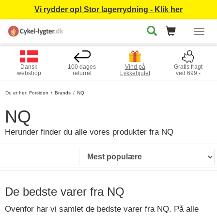
Vi rydder op! Stor lagerrydning - Klik her
Togg
navig
Dansk
100 dages
Vind på
Gratis fragt
webshop
returret
Lykkehjulet
ved 699,-
Du er her:
Forsiden
Brands
NQ
NQ
Herunder finder du alle vores produkter fra NQ
De bedste varer fra NQ
Ovenfor har vi samlet de bedste varer fra NQ. På alle