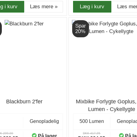
g i kurv
Læs mere »
Læg i kurv
Læs mer
Spar
20%
Blackburn 2'fer
Mixbike Forlygte Goplus
Lumen - Cykellygte
Genopladelig
500 Lumen
Genoplad
K 299,00
DKK 417,95
På lager
På la