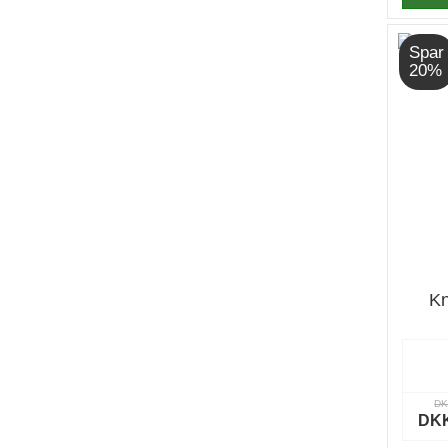
Spar
20%
Kn
DK
DKK