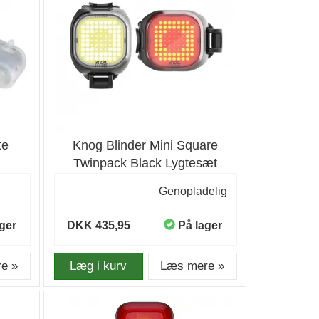
te
Knog Blinder Mini Square
Twinpack Black Lygtesæt
Genopladelig
ger
DKK 435,95
På lager
e »
Læg i kurv
Læs mere »