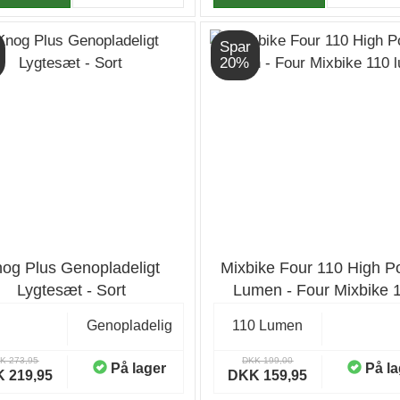
Spar
20%
og Plus Genopladeligt
Mixbike Four 110 High P
Lygtesæt - Sort
Lumen - Four Mixbike 
lumen
Genopladelig
110 Lumen
K 273,95
DKK 199,00
På lager
På la
 219,95
DKK 159,95