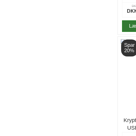
DK
DKK
Læ
Spar
20%
Kryp
USB