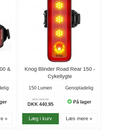
400 &
Knog Blinder Road Rear 150 -
Cykellygte
elig
150 Lumen
Genopladelig
DKK 444,95
ger
På lager
DKK 440,95
e »
Læg i kurv
Læs mere »