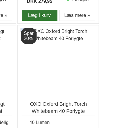
DKK 279,95
e »
Læg i kurv
Læs mere »
Spar
20%
gt
OXC Oxford Bright Torch
t
Whitebeam 40 Forlygte
elig
40 Lumen