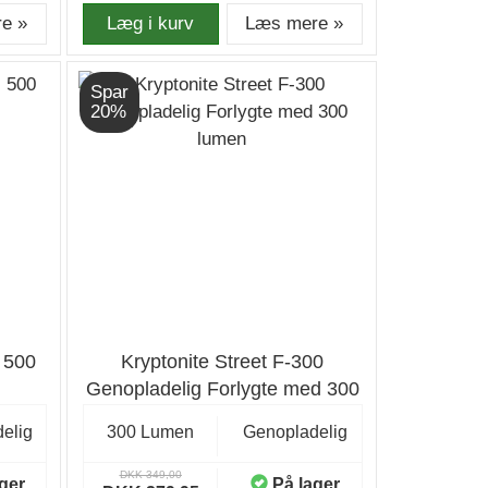
e »
Læg i kurv
Læs mere »
Spar
20%
, 500
Kryptonite Street F-300
Genopladelig Forlygte med 300
lumen
elig
300 Lumen
Genopladelig
DKK 349,00
ger
På lager