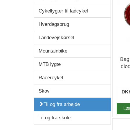
Cykellygter til ladcykel
Hverdagsbrug
Landevejskørsel
Mountainbike
Bagl
MTB lygte
diod
Racercykel
Skov
DKK
Til og fra arbejde
Læ
Til og fra skole