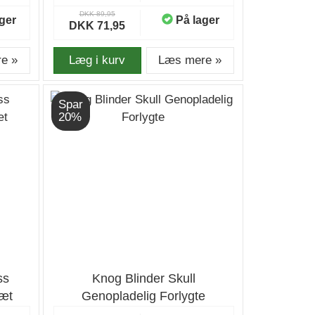
DKK 89,95
ger
På lager
DKK 71,95
e »
Læg i kurv
Læs mere »
Spar
20%
ss
Knog Blinder Skull
sæt
Genopladelig Forlygte