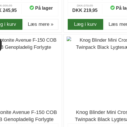
K 306,95
DKK 273,95
På lager
På la
 245,95
DKK 219,95
g i kurv
Læs mere »
Læg i kurv
Læs mer
tonite Avenue F-150 COB
Knog Blinder Mini Cro
 Genopladelig Forlygte
Twinpack Black Lygte