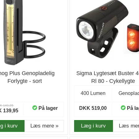
nog Plus Genopladelig
Sigma Lygtesæt Buster 
Forlygte - sort
Rl 80 - Cykellygte
400 Lumen
Genoplad
K 140,95
På lager
DKK 519,00
På la
 139,95
g i kurv
Læs mere »
Læg i kurv
Læs mer