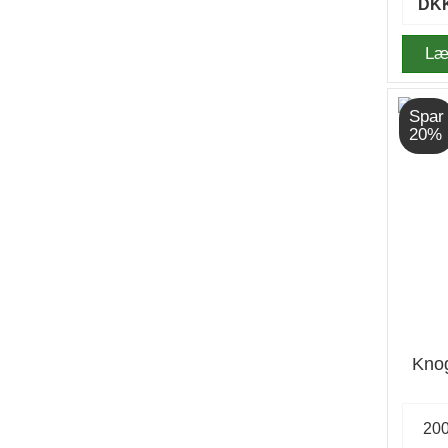
DKK
Læ
Spar
20%
Knog
20