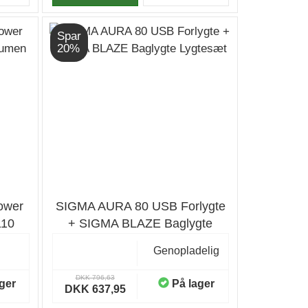
Spar
20%
ower
SIGMA AURA 80 USB Forlygte
110
+ SIGMA BLAZE Baglygte
Lygtesæt
Genopladelig
DKK 796,63
ger
På lager
DKK 637,95