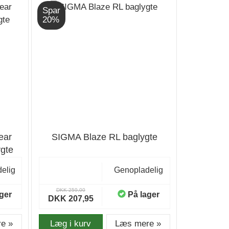
Spar
20%
ear
SIGMA Blaze RL baglygte
ygte
elig
Genopladelig
DKK 259,00
ger
På lager
DKK 207,95
e »
Læg i kurv
Læs mere »