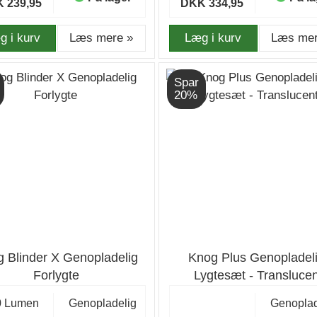
 239,95
DKK 334,95
g i kurv
Læs mere »
Læg i kurv
Læs mer
Spar
20%
 Blinder X Genopladelig
Knog Plus Genopladeli
Forlygte
Lygtesæt - Translucen
0 Lumen
Genopladelig
Genoplad