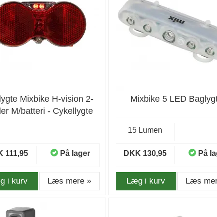
ygte Mixbike H-vision 2-
Mixbike 5 LED Baglyg
er M/batteri - Cykellygte
15 Lumen
 111,95
På lager
DKK 130,95
På la
g i kurv
Læs mere »
Læg i kurv
Læs mer