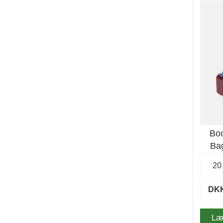
Bo
Bag
20
DKK
Læ