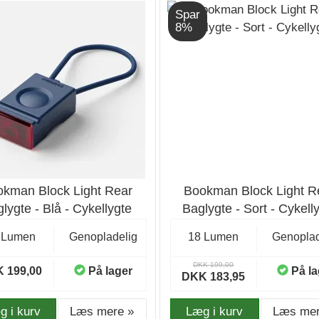
Spar
8%
okman Block Light Rear
Bookman Block Light R
lygte - Blå - Cykellygte
Baglygte - Sort - Cykell
 Lumen
Genopladelig
18 Lumen
Genoplad
DKK 199,00
 199,00
På lager
På la
DKK 183,95
g i kurv
Læs mere »
Læg i kurv
Læs mer