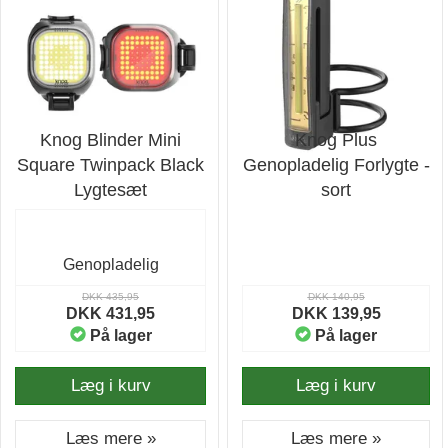
Knog Blinder Mini
Knog Plus
Square Twinpack Black
Genopladelig Forlygte -
Lygtesæt
sort
Genopladelig
DKK 435,95
DKK 140,95
DKK 431,95
DKK 139,95
På lager
På lager
Læg i kurv
Læg i kurv
Læs mere »
Læs mere »