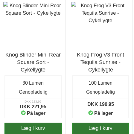
Knog Blinder Mini Rear
Knog Frog V3 Front
Square Sort -
Tequila Sunrise -
Cykellygte
Cykellygte
30 Lumen
100 Lumen
Genopladelig
Genopladelig
DKK 223,95
DKK 190,95
DKK 221,95
På lager
På lager
Læg i kurv
Læg i kurv