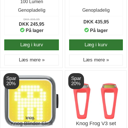
100 Lumen
Genopladelig
Genopladelig
DKK 306,95
DKK 435,95
DKK 245,95
På lager
På lager
Læg i kurv
Læg i kurv
Læs mere »
Læs mere »
Spar
Spar
20%
20%
Knog Blinder Skull
Knog Frog V3 set