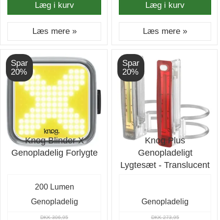
Læg i kurv
Læg i kurv
Læs mere »
Læs mere »
Spar
Spar
20%
20%
Knog Blinder X
Knog Plus
Genopladelig Forlygte
Genopladeligt
Lygtesæt - Translucent
200 Lumen
Genopladelig
Genopladelig
DKK 306,95
DKK 273,95