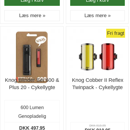
Læg i kurv
Læg i kurv
Læs mere »
Læs mere »
Fri fragt
Knog Blinder Set 600 &
Knog Cobber II Reflex
Plus 20 - Cykellygte
Twinpack - Cykellygte
600 Lumen
Genopladelig
DKK 919,95
DKK 497,95