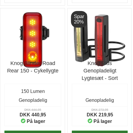
Spar
20%
Knog Blinder Road
Knog Plus
Rear 150 - Cykellygte
Genopladeligt
Lygtesæt - Sort
150 Lumen
Genopladelig
Genopladelig
DKK 444,95
DKK 273,95
DKK 440,95
DKK 219,95
På lager
På lager