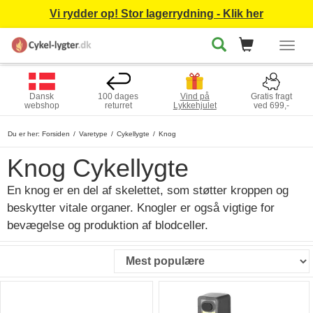
Vi rydder op! Stor lagerrydning - Klik her
Togg
navig
Dansk
100 dages
Vind på
Gratis fragt
webshop
returret
Lykkehjulet
ved 699,-
Du er her:
Forsiden
Varetype
Cykellygte
Knog
Knog Cykellygte
En knog er en del af skelettet, som støtter kroppen og
beskytter vitale organer. Knogler er også vigtige for
bevægelse og produktion af blodceller.