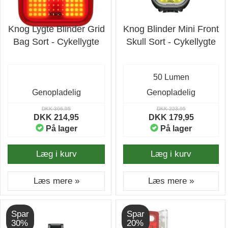
Knog Lygte Blinder Grid
Knog Blinder Mini Front
Bag Sort - Cykellygte
Skull Sort - Cykellygte
50 Lumen
Genopladelig
Genopladelig
DKK 306,95
DKK 223,95
DKK 214,95
DKK 179,95
På lager
På lager
Læg i kurv
Læg i kurv
Læs mere »
Læs mere »
Spar
Spar
30%
20%