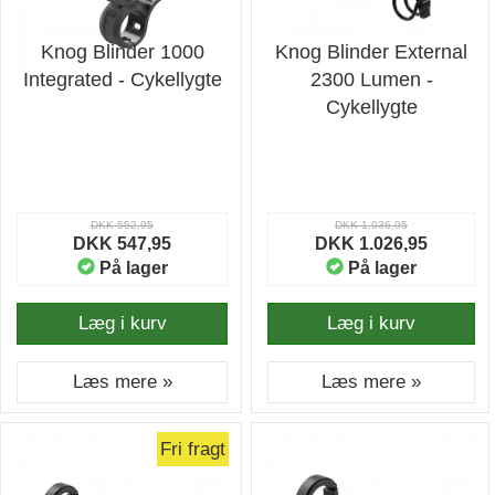
Knog Blinder 1000
Knog Blinder External
Integrated - Cykellygte
2300 Lumen -
Cykellygte
DKK 552,95
DKK 1.036,95
DKK 547,95
DKK 1.026,95
På lager
På lager
Læg i kurv
Læg i kurv
Læs mere »
Læs mere »
Fri fragt