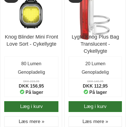
Knog Blinder Mini Front
Lygte Knog Plus Bag
Love Sort - Cykellygte
Translucent -
Cykellygte
80 Lumen
20 Lumen
Genopladelig
Genopladelig
DKK 223,95
DKK 140,95
DKK 156,95
DKK 112,95
På lager
På lager
Læg i kurv
Læg i kurv
Læs mere »
Læs mere »