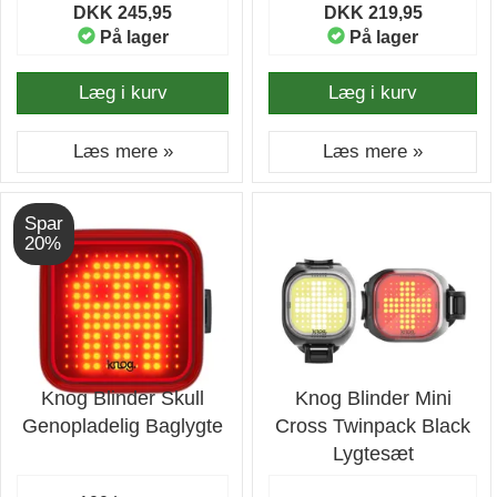
DKK 245,95
DKK 219,95
På lager
På lager
Læg i kurv
Læg i kurv
Læs mere »
Læs mere »
Spar
20%
Knog Blinder Skull
Knog Blinder Mini
Genopladelig Baglygte
Cross Twinpack Black
Lygtesæt