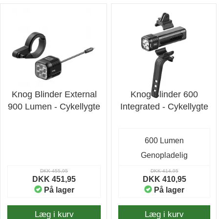
Knog Blinder External
Knog Blinder 600
900 Lumen - Cykellygte
Integrated - Cykellygte
600 Lumen
Genopladelig
DKK 455,95
DKK 414,95
DKK 451,95
DKK 410,95
På lager
På lager
Læg i kurv
Læg i kurv