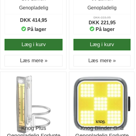
Genopladelig
Genopladelig
DKK 223,95
DKK 414,95
DKK 221,95
På lager
På lager
Læg i kurv
Læg i kurv
Læs mere »
Læs mere »
Knog Plus
Knog Blinder Grid
Genopladelig Forlygte
Genopladelig Forlygte