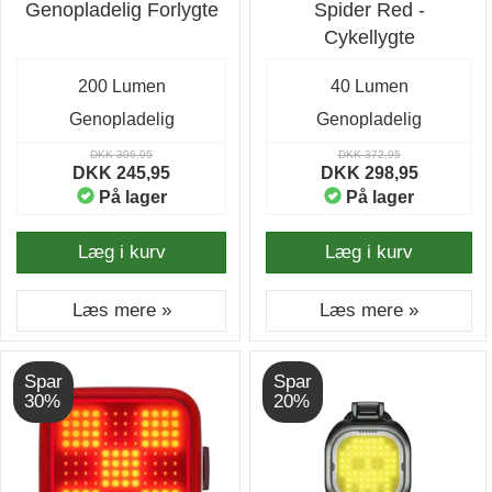
Genopladelig Forlygte
Spider Red -
Cykellygte
200 Lumen
40 Lumen
Genopladelig
Genopladelig
DKK 306,95
DKK 372,95
DKK 245,95
DKK 298,95
På lager
På lager
Læg i kurv
Læg i kurv
Læs mere »
Læs mere »
Spar
Spar
30%
20%