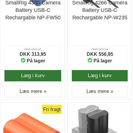
SmallRig 4330 Camera
SmallRig 4266 Camera
Battery USB-C
Battery USB-C
Rechargable NP-FW50
Rechargable NP-W235
- Batteri
DKK 352,22
DKK 632,94
DKK 313,95
DKK 556,95
På lager
På lager
Læg i kurv
Læg i kurv
Læs mere »
Læs mere »
Fri fragt