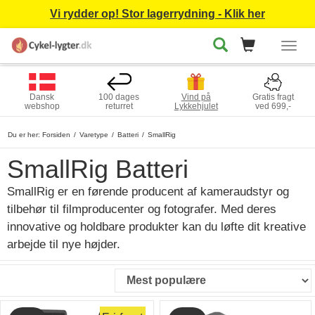
Vi rydder op! Stor lagerrydning - Klik her
Togg
navig
Dansk
100 dages
Vind på
Gratis fragt
webshop
returret
Lykkehjulet
ved 699,-
Du er her:
Forsiden
Varetype
Batteri
SmallRig
SmallRig Batteri
SmallRig er en førende producent af kameraudstyr og
tilbehør til filmproducenter og fotografer. Med deres
innovative og holdbare produkter kan du løfte dit kreative
arbejde til nye højder.