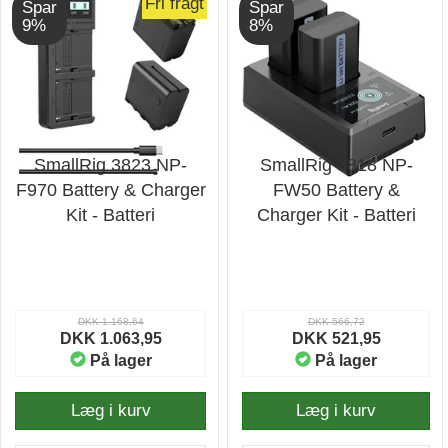
Fri fragt
Spar
Spar
9%
8%
SmallRig 3823 NP-
SmallRig 3818 NP-
F970 Battery & Charger
FW50 Battery &
Kit - Batteri
Charger Kit - Batteri
DKK 1.168,64
DKK 566,72
DKK 1.063,95
DKK 521,95
På lager
På lager
Læg i kurv
Læg i kurv