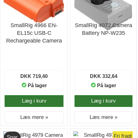
SmallRig 4966 EN-
SmallRig 4072 Camera
EL15c USB-C
Battery NP-W235
Rechargeable Camera
Battery Orange
DKK 719,40
DKK 332,64
På lager
På lager
Læg i kurv
Læg i kurv
Læs mere »
Læs mere »
Fri fragt
Spar