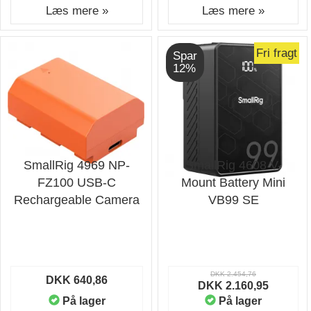
Læs mere »
Læs mere »
Fri fragt
Spar
12%
SmallRig 4969 NP-
SmallRig 4608 V-
FZ100 USB-C
Mount Battery Mini
Rechargeable Camera
VB99 SE
Battery Orange
DKK 2.454,76
DKK 640,86
DKK 2.160,95
På lager
På lager