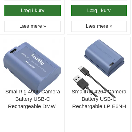
Læg i kurv
Læg i kurv
Læs mere »
Læs mere »
SmallRig 4906 Camera
SmallRig 4264 Camera
Battery USB-C
Battery USB-C
Rechargeable DMW-
Rechargable LP-E6NH
BLK22
- Batteri