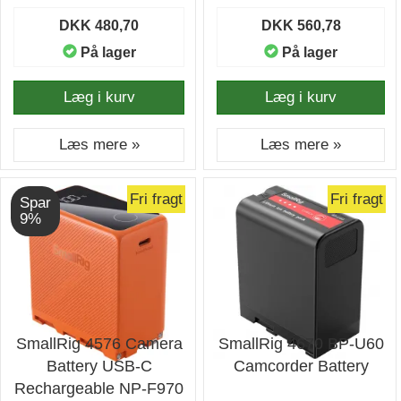
DKK 480,70
DKK 560,78
På lager
På lager
Læg i kurv
Læg i kurv
Læs mere »
Læs mere »
Fri fragt
Fri fragt
Spar
9%
SmallRig 4576 Camera
SmallRig 4670 BP-U60
Battery USB-C
Camcorder Battery
Rechargeable NP-F970