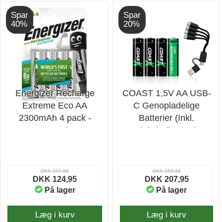
Spar
Spar
40%
20%
Energizer Recharge
COAST 1,5V AA USB-
Extreme Eco AA
C Genopladelige
2300mAh 4 pack -
Batterier (Inkl.
Batteri
Ladekabel) - 4 stk. -
Batteri
DKK 207,90
DKK 259,18
DKK 124,95
DKK 207,95
På lager
På lager
Læg i kurv
Læg i kurv