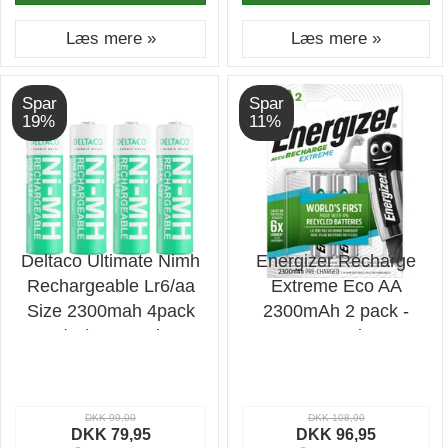
Læs mere »
Læs mere »
Spar
Spar
19%
11%
Deltaco Ultimate Nimh
Energizer Recharge
Rechargeable Lr6/aa
Extreme Eco AA
Size 2300mah 4pack
2300mAh 2 pack -
(sg) - Batteri
Batteri
DKK 99,00
DKK 108,90
DKK 79,95
DKK 96,95