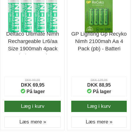
Deltaco Ultimate Nimh
GP Lighting Gp Recyko
Rechargeable Lr6/aa
Nimh 2100mah Aa 4
Size 1900mah 4pack
Pack (pb) - Batteri
(sg) - Batteri
DKK 99,00
DKK 125,95
DKK 69,95
DKK 88,95
På lager
På lager
Læg i kurv
Læg i kurv
Læs mere »
Læs mere »