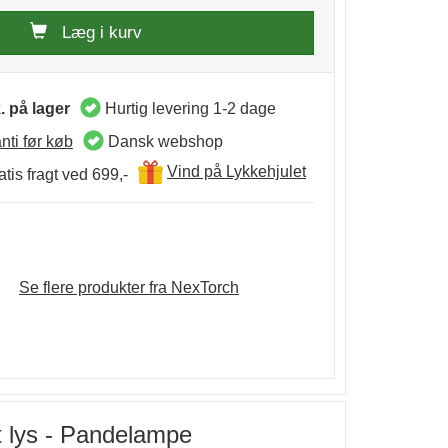
Læg i kurv
. på lager
Hurtig levering 1-2 dage
nti før køb
Dansk webshop
Vind på Lykkehjulet
tis fragt ved 699,-
Se flere produkter fra NexTorch
t lys - Pandelampe