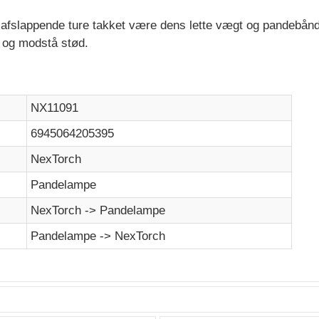
 afslappende ture takket være dens lette vægt og pandebånd 
d og modstå stød.
NX11091
6945064205395
NexTorch
Pandelampe
NexTorch -> Pandelampe
Pandelampe -> NexTorch