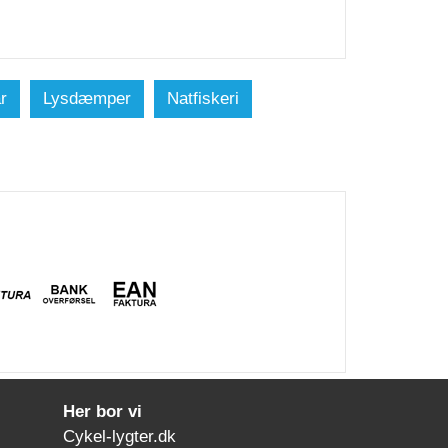
r
Lysdæmper
Natfiskeri
Her bor vi
Cykel-lygter.dk