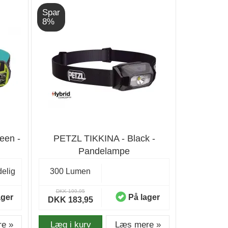
Spar
8%
een -
PETZL TIKKINA - Black -
Pandelampe
elig
300 Lumen
DKK 199,95
ager
På lager
DKK 183,95
e »
Læg i kurv
Læs mere »