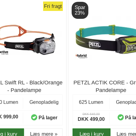
Fri fragt
Spar
23%
 Swift RL - Black/Orange
PETZL ACTIK CORE - Gr
- Pandelampe
Pandelampe
0 Lumen
Genopladelig
625 Lumen
Genoplad
DKK 649,00
 999,00
På lager
På l
DKK 499,00
g i kurv
Læs mere »
Læg i kurv
Læs mer