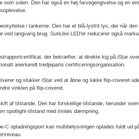
else som solen. Den har også en høj farvegengivelse og en e
nsoplevelse.
kyttelse i tankerne. Den har et blå-lysfrit lys, der når den 
ene ved langvarig brug. SunLike LED'er reducerer også markan
estrapportcertifikat, der bekræfter, at direkte kig på iStar 
ionalt anerkendt tredjeparts certificeringsorganisation.
tiverer og slukker iStar ved at åbne og lukke flip-coveret ud
ndre vinklen på flip-coveret.
kift af tilstande. Den har forskellige tilstande, herunder o
 en spotlight-tilstand med trinløs dæmpning.
pe-C opladningsport kan multibelysningen oplades fuldt ud p
eriniveau.