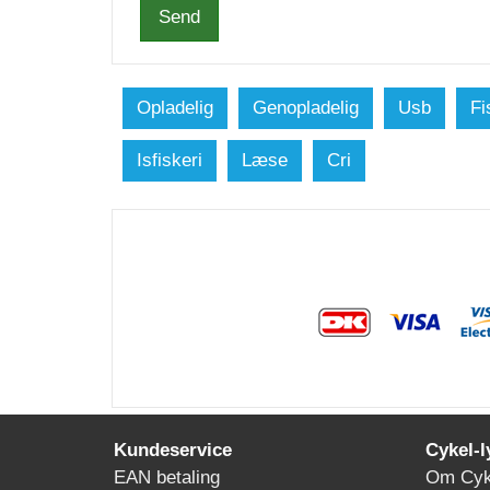
Send
Opladelig
Genopladelig
Usb
Fi
Isfiskeri
Læse
Cri
Kundeservice
Cykel-l
EAN betaling
Om Cyke