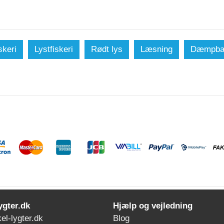
skeri
Lystfiskeri
Rødt lys
Læsning
Dæmpba
ygter.dk
Hjælp og vejledning
l-lygter.dk
Blog