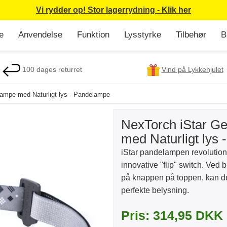
Vi rydder op! Stor lagerrydning - Klik her
e
Anvendelse
Funktion
Lysstyrke
Tilbehør
B
100 dages returret
Vind på Lykkehjulet
lampe med Naturligt lys - Pandelampe
NexTorch iStar G
med Naturligt lys
iStar pandelampen revolutione
innovative "flip" switch. Ved b
på knappen på toppen, kan du 
perfekte belysning.
Pris: 314,95 DKK