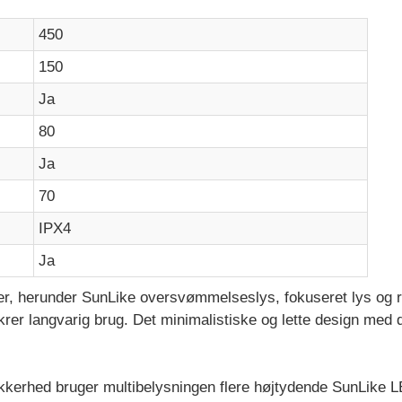
450
150
Ja
80
Ja
70
IPX4
Ja
der, herunder SunLike oversvømmelseslys, fokuseret lys og rø
krer langvarig brug. Det minimalistiske og lette design med 
sikkerhed bruger multibelysningen flere højtydende SunLike L