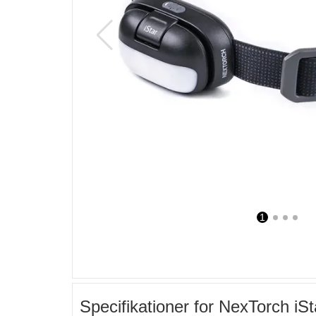
1
2
3
4
Specifikationer for NexTorch i