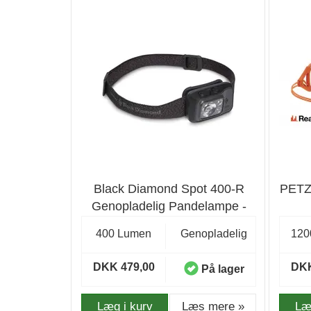
Black Diamond Spot 400-R
PETZL
Genopladelig Pandelampe -
Graphite
400 Lumen
Genopladelig
120
DKK 479,00
DKK
På lager
Læg i kurv
Læs mere »
Læ