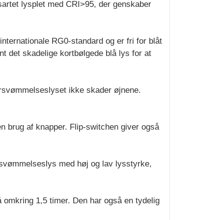
nsartet lysplet med CRI>95, der genskaber
internationale RG0-standard og er fri for blåt
t det skadelige kortbølgede blå lys for at
oversvømmelseslyset ikke skader øjnene.
en brug af knapper. Flip-switchen giver også
versvømmelseslys med høj og lav lysstyrke,
å omkring 1,5 timer. Den har også en tydelig